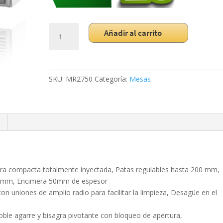
Mesa
Añadir al carrito
Refrigerada
Pasteleria
Euronorma
600x400
SKU:
MR2750
Categoría:
Mesas
MR2750
cantidad
ctura compacta totalmente inyectada, Patas regulables hasta 200 mm,
900 mm, Encimera 50mm de espesor
 con uniones de amplio radio para facilitar la limpieza, Desagüe en el
oble agarre y bisagra pivotante con bloqueo de apertura,