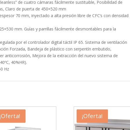
eanless” de cuatro cámaras fácilmente sustituible, Posibilidad de
tas, Claro de puerta de 450×520 mm
 espesor 70 mm, inyectado a alta presión libre de CFC’s con densidad
e 325×530 mm. Guías y parrillas fácilmente desmontables para la
ulada por el controlador digital táctil IP 65. Sistema de ventilación
ación Forzada, Bandeja de plástico con serpentín embutido,
er anticorrosión, Mejora de la extracción del nuevo sistema de
 (40ºC, 40%HR).
 50 Hz
¡Oferta!
¡Oferta!