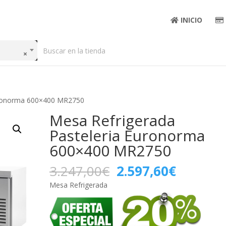
INICIO
×
Euronorma 600×400 MR2750
Mesa Refrigerada
Pasteleria Euronorma
600×400 MR2750
El
El
3.247,00
€
2.597,60
€
precio
precio
Mesa Refrigerada
original
actual
era:
es:
3.247,00€.
2.597,6