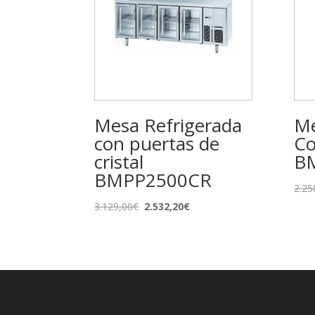
Mesa Refrigerada
Me
con puertas de
Co
cristal
B
BMPP2500CR
2.25
El
El
3.129,00
€
2.532,20
€
precio
precio
original
actual
era:
es:
3.129,00€.
2.532,20€.