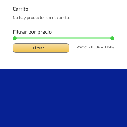
original
actual
era:
es:
Carrito
3.247,00€.
2.597,60€.
No hay productos en el carrito.
Filtrar por precio
Precio
Precio
Precio:
2.050€
—
3.160€
Filtrar
mínimo
máxim