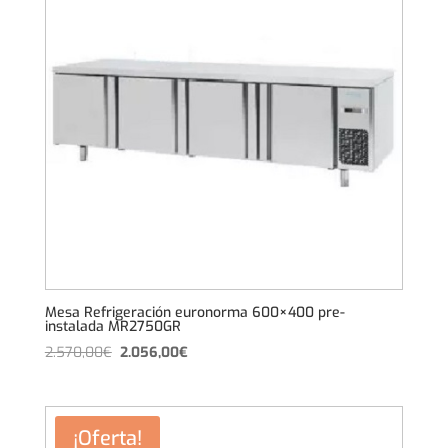
Mesa Refrigeración euronorma 600×400 pre-
instalada MR2750GR
El
El
2.570,00
€
2.056,00
€
precio
precio
original
actual
era:
es:
¡Oferta!
2.570,00€.
2.056,00€.