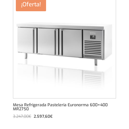
¡Oferta!
3.948,00€.
3.158,40€.
Mesa Refrigerada Pasteleria Euronorma 600×400
MR2750
El
El
3.247,00
€
2.597,60
€
precio
precio