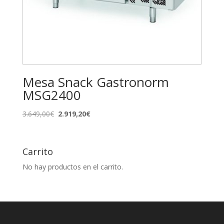
Mesa Snack Gastronorm
MSG2400
El
El
3.649,00
€
2.919,20
€
precio
precio
original
actual
era:
es:
Carrito
3.649,00€.
2.919,20€.
No hay productos en el carrito.