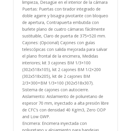
limpieza, Desagüe en el interior de la cámara
Puertas: Puertas con tirador integrado de
doble agarre y bisagra pivotante con bloqueo
de apertura, Contrapuerta embutida con
burlete plano de cuatro cámaras fácilmente
sustituible, Claro de puerta de 375×520 mm.
Cajones: (Opcional) Cajones con guías
telescópicas con salida mejorada para salvar
el plano frontal de la encimera, Medidas
interiores; kit 3 cajones BM 1/3×100
(302x518x105), kit 2 cajones BM 1/2×200
(302x518x205), kit de 2 cajones BM
2/3×300+BM 1/3×100 (302x518x307).
Sistema de cajones con autocierre.
Aislamiento: Aislamiento de poliuretano de
espesor 70 mm, inyectado a alta presión libre
de CFC’s con densidad 40 Kg/m3, Zero ODP
and Low GWP.
Encimera: Encimera inyectada con
poliuretano y alojamiento para bandejas