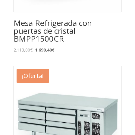
Mesa Refrigerada con
puertas de cristal
BMPP1500CR
El
El
2.113,00
€
1.690,40
€
precio
precio
original
actual
era:
es:
¡Oferta!
2.113,00€.
1.690,40€.