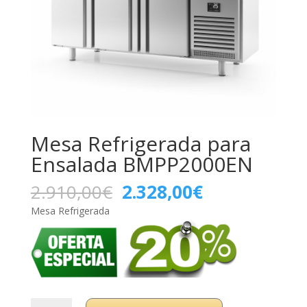
Mesa Refrigerada para
Ensalada BMPP2000EN
El
El
2.910,00
€
2.328,00
€
precio
precio
Mesa Refrigerada
original
actual
era:
es:
2.910,00€.
2.328,00€.
Mesa