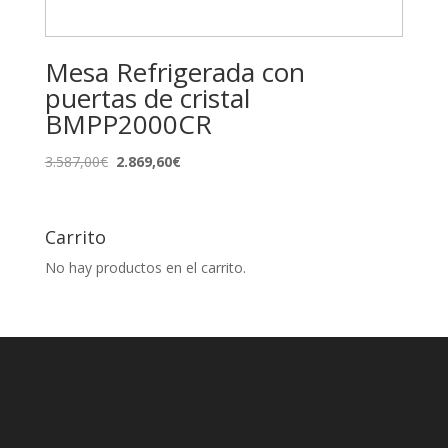
Mesa Refrigerada con
puertas de cristal
BMPP2000CR
El
El
3.587,00
€
2.869,60
€
precio
precio
original
actual
era:
es:
Carrito
3.587,00€.
2.869,60€.
No hay productos en el carrito.