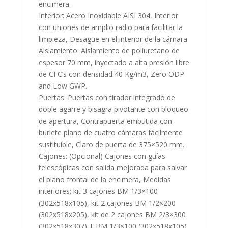
encimera.
Interior: Acero Inoxidable AISI 304, Interior
con uniones de amplio radio para facilitar la
limpieza, Desagüe en el interior de la cámara
Aislamiento: Aislamiento de poliuretano de
espesor 70 mm, inyectado a alta presión libre
de CFC’s con densidad 40 Kg/m3, Zero ODP
and Low GWP.
Puertas: Puertas con tirador integrado de
doble agarre y bisagra pivotante con bloqueo
de apertura, Contrapuerta embutida con
burlete plano de cuatro cámaras fácilmente
sustituible, Claro de puerta de 375×520 mm.
Cajones: (Opcional) Cajones con guías
telescópicas con salida mejorada para salvar
el plano frontal de la encimera, Medidas
interiores; kit 3 cajones BM 1/3×100
(302x518x105), kit 2 cajones BM 1/2×200
(302x518x205), kit de 2 cajones BM 2/3×300
(302x518x307) + BM 1/3×100 (302x518x105).