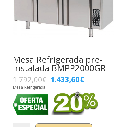
Mesa Refrigerada pre-
instalada BMPP2000GR
El
El
1.792,00
€
1.433,60
€
precio
precio
Mesa Refrigerada
original
actual
era:
es:
1.792,00€.
1.433,60€.
Mesa