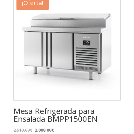
¡Oferta!
Mesa Refrigerada para
Ensalada BMPP1500EN
El
El
2.510,00
€
2.008,00
€