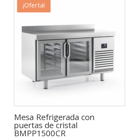
¡Oferta!
2.510,00€.
2.008,00€.
Mesa Refrigerada con
puertas de cristal
BMPP1500CR