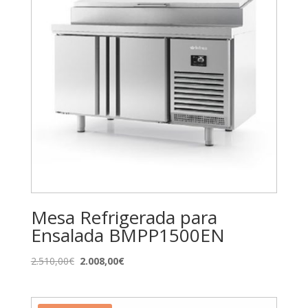
Mesa Refrigerada para
Ensalada BMPP1500EN
El
El
2.510,00
€
2.008,00
€
precio
precio
original
actual
era:
es: