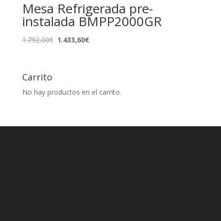
Mesa Refrigerada pre-
instalada BMPP2000GR
El
El
1.792,00
€
1.433,60
€
precio
precio
original
actual
era:
es:
Carrito
1.792,00€.
1.433,60€.
No hay productos en el carrito.