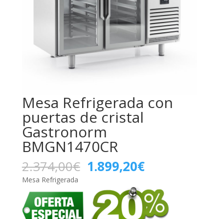
Mesa Refrigerada con
puertas de cristal
Gastronorm
BMGN1470CR
El
El
2.374,00
€
1.899,20
€
precio
precio
Mesa Refrigerada
original
actual
era:
es:
2.374,00€.
1.899,20€.