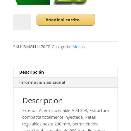
Mesa
Añadir al carrito
Refrigerada
con
puertas
de
SKU:
BMGN1470CR
Categoría:
Mesas
cristal
Gastronorm
BMGN1470CR
cantidad
Descripción
Información adicional
Descripción
Exterior: Acero Inoxidable AISI 304, Estructura
compacta totalmente inyectada, Patas
regulables hasta 200 mm, permitiéndole
altura total al mueble de 900 mm, Encimera