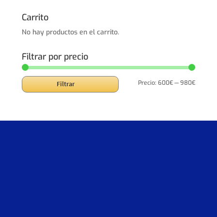
original
actual
era:
es:
Carrito
1.219,00€.
975,20€.
No hay productos en el carrito.
Filtrar por precio
Precio
Precio
Precio:
600€
—
980€
Filtrar
mínimo
máxim