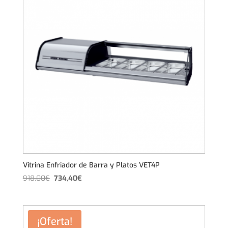
Vitrina Enfriador de Barra y Platos VET4P
El
El
918,00
€
734,40
€
precio
precio
original
actual
era:
es:
¡Oferta!
918,00€.
734,40€.