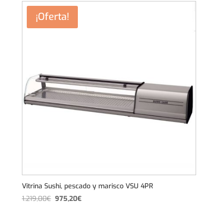
era:
es:
¡Oferta!
1.219,00€.
975,20€.
Vitrina Sushi, pescado y marisco VSU 4PR
El
El
1.219,00
€
975,20
€
precio
precio