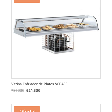
Vitrina Enfriador de Platos VEB4CC
El
El
781,00
€
624,80
€
precio
precio
original
actual
era:
es:
¡Oferta!