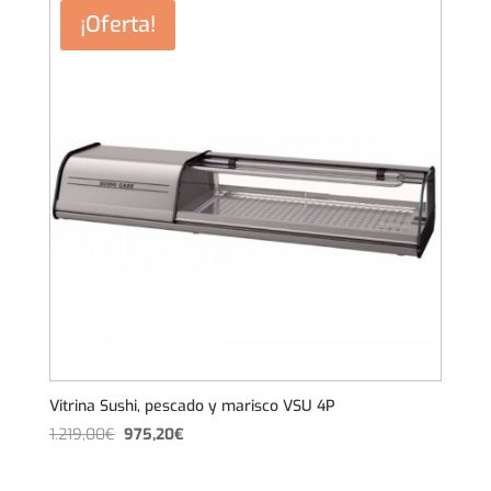
era:
es:
¡Oferta!
985,00€.
716,00€.
Vitrina Sushi, pescado y marisco VSU 4P
El
El
1.219,00
€
975,20
€
precio
precio
original
actual