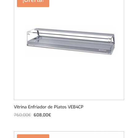
781,00€.
624,80€.
Vitrina Enfriador de Platos VEB4CP
El
El
760,00
€
608,00
€
precio
precio
original
actual
era:
es: