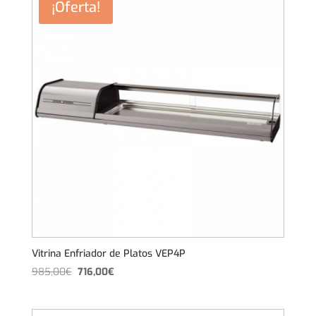
¡Oferta!
760,00€.
608,00€.
Vitrina Enfriador de Platos VEP4P
El
El
985,00
€
716,00
€
precio
precio
original
actual