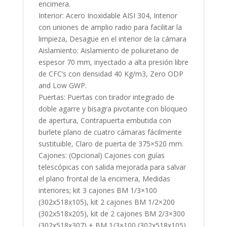
encimera.
Interior: Acero Inoxidable AISI 304, Interior
con uniones de amplio radio para facilitar la
limpieza, Desagüe en el interior de la cámara
Aislamiento: Aislamiento de poliuretano de
espesor 70 mm, inyectado a alta presión libre
de CFC’s con densidad 40 Kg/m3, Zero ODP
and Low GWP.
Puertas: Puertas con tirador integrado de
doble agarre y bisagra pivotante con bloqueo
de apertura, Contrapuerta embutida con
burlete plano de cuatro cámaras fácilmente
sustituible, Claro de puerta de 375×520 mm.
Cajones: (Opcional) Cajones con guías
telescópicas con salida mejorada para salvar
el plano frontal de la encimera, Medidas
interiores; kit 3 cajones BM 1/3×100
(302x518x105), kit 2 cajones BM 1/2×200
(302x518x205), kit de 2 cajones BM 2/3×300
(302x518x307) + BM 1/3×100 (302x518x105).