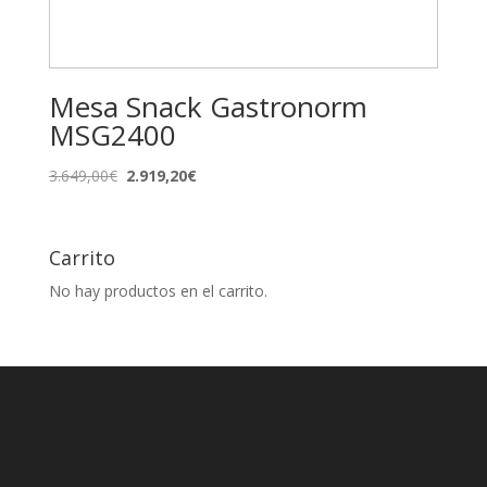
Mesa Snack Gastronorm
MSG2400
El
El
3.649,00
€
2.919,20
€
precio
precio
original
actual
era:
es:
Carrito
3.649,00€.
2.919,20€.
No hay productos en el carrito.