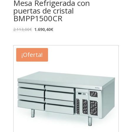
Mesa Refrigerada con
puertas de cristal
BMPP1500CR
El
El
2.113,00
€
1.690,40
€
precio
precio
original
actual
era:
es:
¡Oferta!
2.113,00€.
1.690,40€.