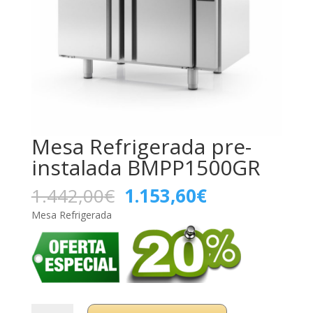
Mesa Refrigerada pre-
instalada BMPP1500GR
El
El
1.442,00
€
1.153,60
€
precio
precio
Mesa Refrigerada
original
actual
era:
es:
1.442,00€.
1.153,60€.
Mesa