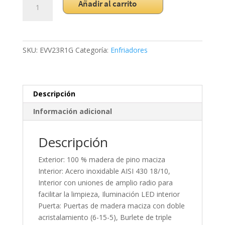
Añadir al carrito
de
vino
en
Madera
SKU:
EVV23R1G
Categoría:
Enfriadores
EVV23R1G
cantidad
Descripción
Información adicional
Descripción
Exterior: 100 % madera de pino maciza
Interior: Acero inoxidable AISI 430 18/10,
Interior con uniones de amplio radio para
facilitar la limpieza, Iluminación LED interior
Puerta: Puertas de madera maciza con doble
acristalamiento (6-15-5), Burlete de triple