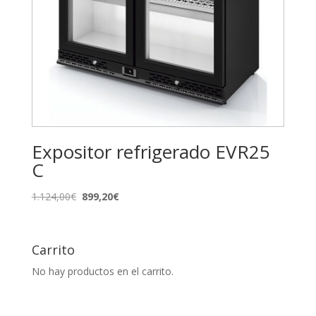
Expositor refrigerado EVR25
C
El
El
1.124,00
€
899,20
€
precio
precio
original
actual
era:
es:
Carrito
1.124,00€.
899,20€.
No hay productos en el carrito.