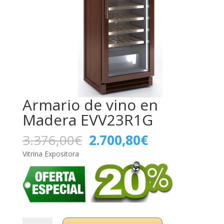
Armario de vino en
Madera EVV23R1G
El
El
3.376,00
€
2.700,80
€
precio
precio
Vitrina Expositora
original
actual
era:
es:
3.376,00€.
2.700,80€.
Armario