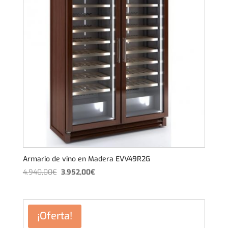
Armario de vino en Madera EVV49R2G
El
El
4.940,00
€
3.952,00
€
precio
precio
original
actual
era:
es:
¡Oferta!
4.940,00€.
3.952,00€.