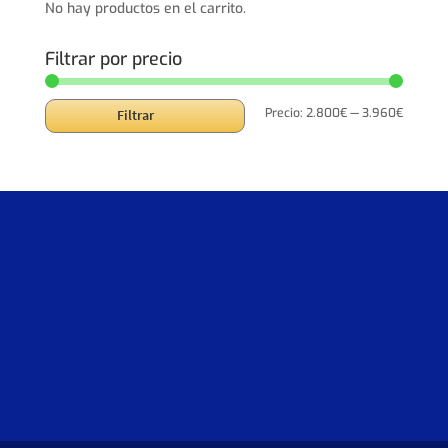
No hay productos en el carrito.
Filtrar por precio
Precio
Precio
Precio:
2.800€
—
3.960€
Filtrar
mínimo
máxim