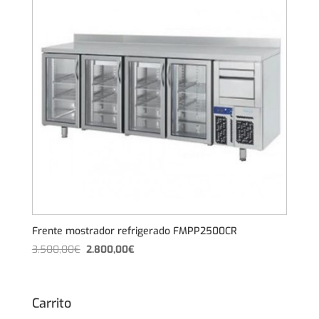
Frente mostrador refrigerado FMPP2500CR
El
El
3.500,00
€
2.800,00
€
precio
precio
original
actual
era:
es:
Carrito
3.500,00€.
2.800,00€.