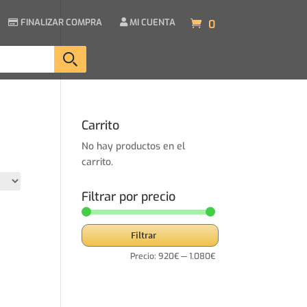
FINALIZAR COMPRA
MI CUENTA
0
Carrito
No hay productos en el
carrito.
Filtrar por precio
Precio
Precio
Filtrar
mínimo
máximo
Precio:
920€
—
1.080€