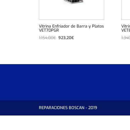
Vitrina Enfriador de Barra y Platos
Vitr
VET7DPGR
VET
El
El
1.154,00
€
923,20
€
1.34
precio
precio
original
actual
era:
es:
1.154,00€.
923,20€.
REPARACIONES BOSCAN - 2019