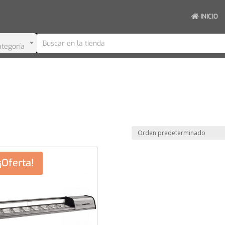
INICIO
ategoría
¡Oferta!