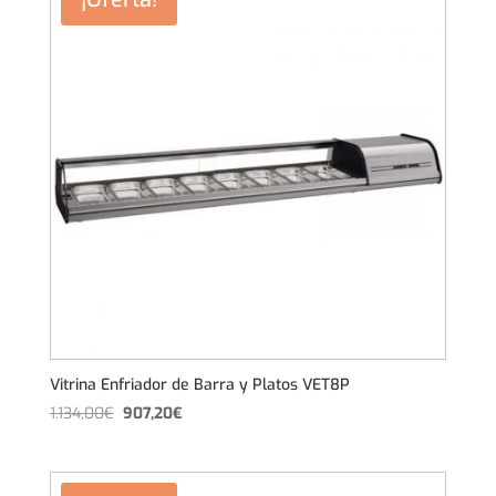
1.006,00€.
804,80€.
Vitrina Enfriador de Barra y Platos VET8P
El
El
1.134,00
€
907,20
€
precio
precio
original
actual
era:
es: