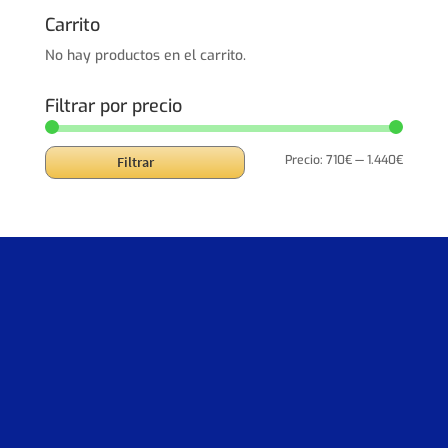
era:
es:
Carrito
1.486,00€.
1.188,80€.
No hay productos en el carrito.
Filtrar por precio
Precio
Precio
Precio:
710€
—
1.440€
Filtrar
mínimo
máxim