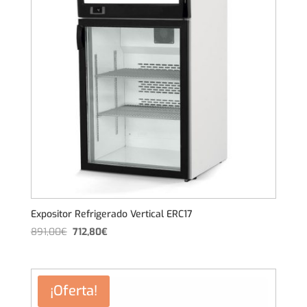
Expositor Refrigerado Vertical ERC17
El
El
891,00
€
712,80
€
precio
precio
original
actual
era:
es:
¡Oferta!
891,00€.
712,80€.