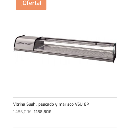
¡Oferta!
1.134,00€.
907,20€.
Vitrina Sushi, pescado y marisco VSU 8P
El
El
1.486,00
€
1.188,80
€
precio
precio
original
actual