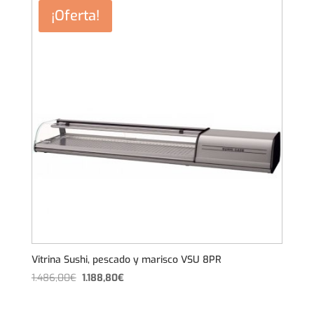
era:
es:
¡Oferta!
1.486,00€.
1.188,80€.
Vitrina Sushi, pescado y marisco VSU 8PR
El
El
1.486,00
€
1.188,80
€
precio
precio
original
actual