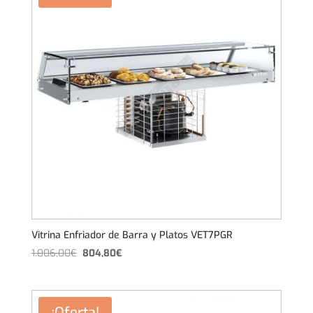
Vitrina Enfriador de Barra y Platos VET7PGR
El
El
1.006,00
€
804,80
€
precio
precio
original
actual
era:
es:
¡Oferta!