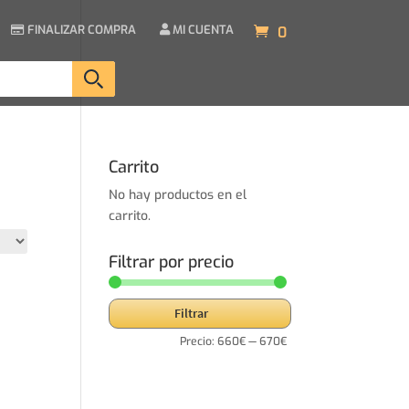
FINALIZAR COMPRA
MI CUENTA
0
Carrito
No hay productos en el
carrito.
Filtrar por precio
Precio
Precio
Filtrar
mínimo
máximo
Precio:
660€
—
670€