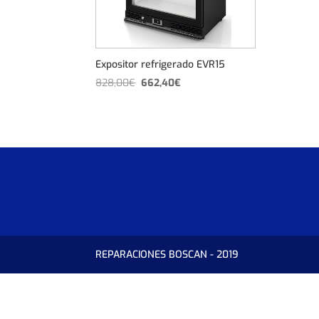
Expositor refrigerado EVR15
El
El
828,00
€
662,40
€
precio
precio
original
actual
era:
es:
828,00€.
662,40€.
REPARACIONES BOSCAN - 2019