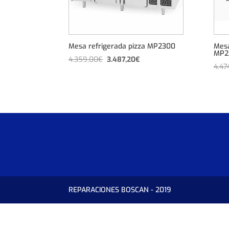
Mesa refrigerada pizza MP2300
Mesa
MP2
El
El
4.359,00
€
3.487,20
€
4.47
precio
precio
original
actual
era:
es:
4.359,00€.
3.487,20€.
REPARACIONES BOSCAN - 2019