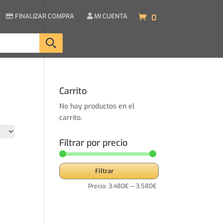
FINALIZAR COMPRA
MI CUENTA
0
Carrito
No hay productos en el
carrito.
Filtrar por precio
Precio
Precio
Filtrar
mínimo
máximo
Precio:
3.480€
—
3.580€