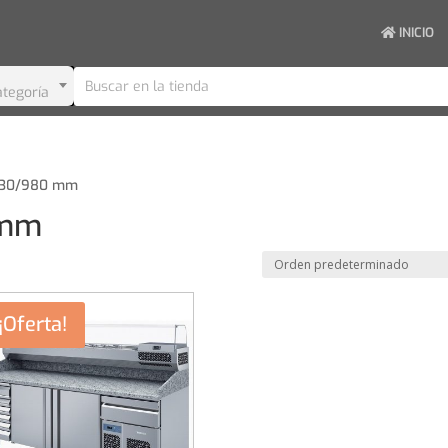
INICIO
ategoría
x830/980 mm
 mm
¡Oferta!