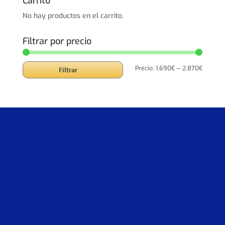
Carrito
2.336,00€.
1.868,80€.
No hay productos en el carrito.
Filtrar por precio
Precio
Precio
Precio:
1.690€
—
2.870€
Filtrar
mínimo
máxim