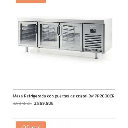
Mesa Refrigerada con puertas de cristal BMPP2000CR
El
El
3.587,00
€
2.869,60
€
precio
precio
original
actual
era:
es:
¡Oferta!