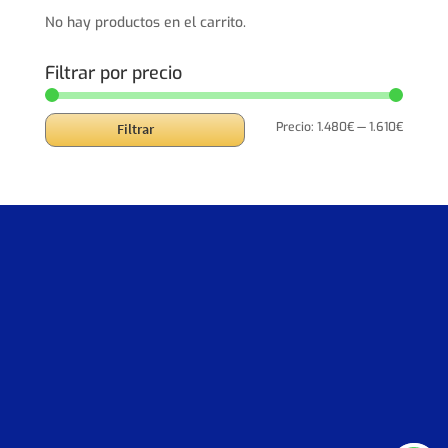
2.002,00€.
1.601,60€.
No hay productos en el carrito.
Filtrar por precio
Precio
Precio
Precio:
1.480€
—
1.610€
Filtrar
mínimo
máxim