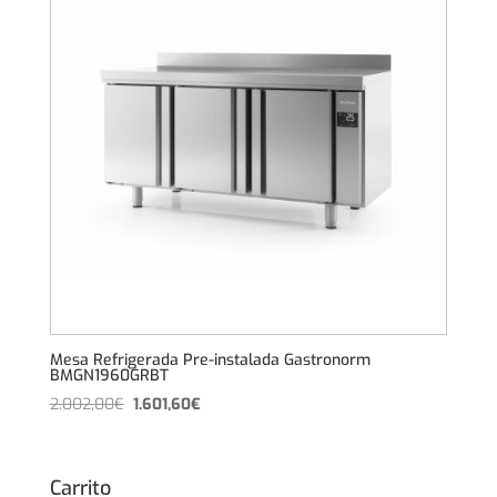
Mesa Refrigerada Pre-instalada Gastronorm
BMGN1960GRBT
El
El
2.002,00
€
1.601,60
€
precio
precio
original
actual
era:
es:
Carrito