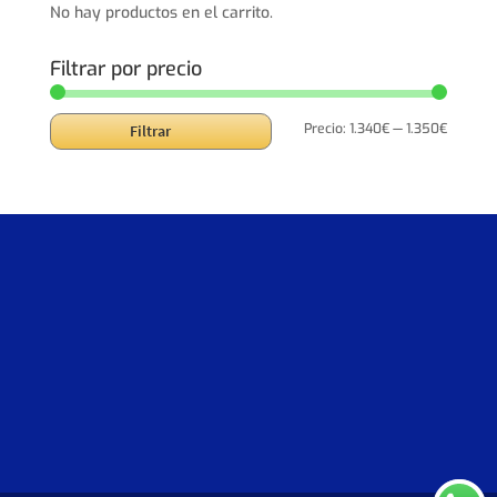
No hay productos en el carrito.
Filtrar por precio
Precio
Precio
Precio:
1.340€
—
1.350€
Filtrar
mínimo
máxim