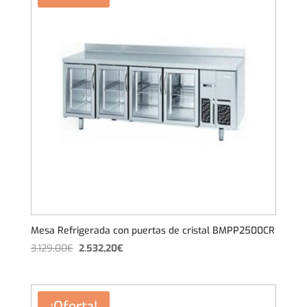
Mesa Refrigerada con puertas de cristal BMPP2500CR
El
El
3.129,00
€
2.532,20
€
precio
precio
original
actual
era:
es:
¡Oferta!