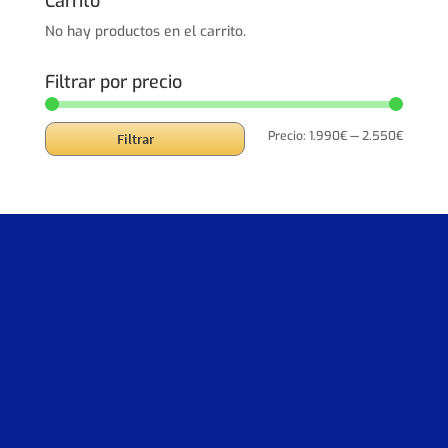
Carrito
2.750,00€.
2.200,00€.
No hay productos en el carrito.
Filtrar por precio
Precio
Precio
Precio:
1.990€
—
2.550€
Filtrar
mínimo
máxim