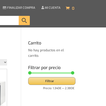
FINALIZAR COMPRA
MI CUENTA
0
Carrito
No hay productos en el
carrito.
Filtrar por precio
Precio
Precio
Filtrar
mínimo
máximo
Precio:
1.340€
—
2.380€